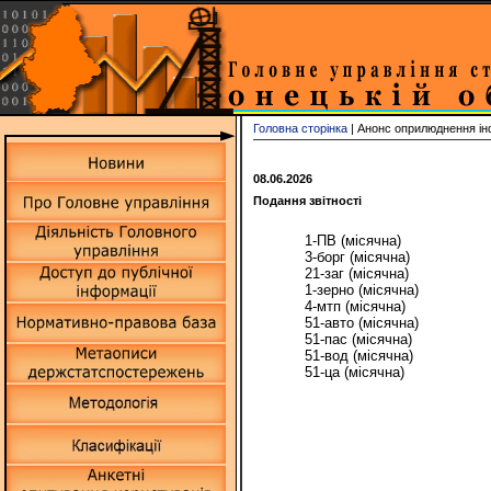
Головна сторінка
| Анонс оприлюднення ін
08.06.2026
Подання звітності
1-ПВ (місячна)
3-борг (місячна)
21-заг (місячна)
1-зерно (місячна)
4-мтп (місячна)
51-авто (місячна)
51-пас (місячна)
51-вод (місячна)
51-ца (місячна)