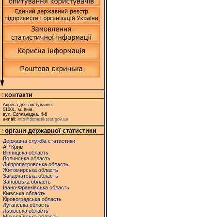
контакти
Адреса для листування:
01001, м. Київ,
вул. Еспланадна, 4-6
e-mail:
info@donetskstat.gov.ua
органи державної статистики
Державна служба статистики
АР Крим
Вінницька область
Волинська область
Дніпропетровська область
Житомирська область
Закарпатська область
Запорізька область
Івано-Франківська область
Київська область
Кіровоградська область
Луганська область
Львівська область
Миколаївська область