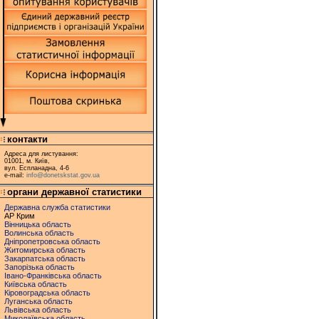
контакти
Адреса для листування:
01001, м. Київ,
вул. Еспланадна, 4-6
e-mail:
info@donetskstat.gov.ua
органи державної статистики
Державна служба статистики
АР Крим
Вінницька область
Волинська область
Дніпропетровська область
Житомирська область
Закарпатська область
Запорізька область
Івано-Франківська область
Київська область
Кіровоградська область
Луганська область
Львівська область
Миколаївська область