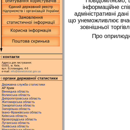
Повідомляємо, щ
інформаційне спі
адміністративні дані
що унеможливлює вчас
зовнішньої торгів
Про оприлюдн
контакти
Адреса для листування:
01001, м. Київ,
вул. Еспланадна, 4-6
e-mail:
info@donetskstat.gov.ua
органи державної статистики
Державна служба статистики
АР Крим
Вінницька область
Волинська область
Дніпропетровська область
Житомирська область
Закарпатська область
Запорізька область
Івано-Франківська область
Київська область
Кіровоградська область
Луганська область
Львівська область
Миколаївська область