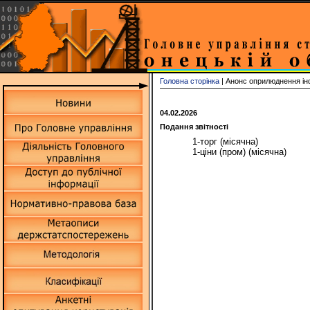
Головна сторінка
| Анонс оприлюднення ін
04.02.2026
Подання звітності
1-торг (місячна)
1-ціни (пром) (місячна)