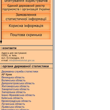
контакти
Адреса для листування:
01001, м. Київ,
вул. Еспланадна, 4-6
e-mail:
info@donetskstat.gov.ua
органи державної статистики
Державна служба статистики
АР Крим
Вінницька область
Волинська область
Дніпропетровська область
Житомирська область
Закарпатська область
Запорізька область
Івано-Франківська область
Київська область
Кіровоградська область
Луганська область
Львівська область
Миколаївська область